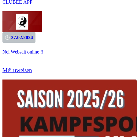
CLUBEE APP
27.02.2024
Nei Websäit online !!
Méi uweisen